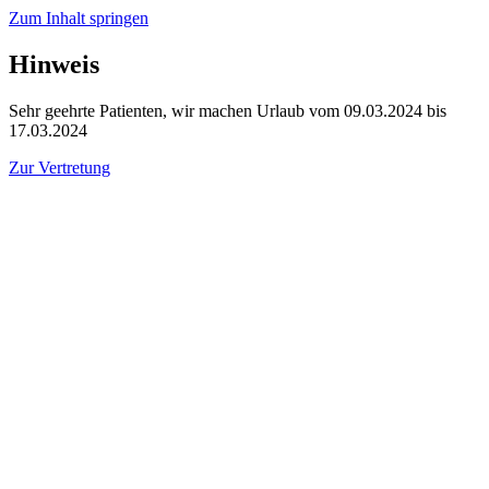
Zum Inhalt springen
Hinweis
Sehr geehrte Patienten, wir machen Urlaub vom 09.03.2024 bis
17.03.2024
Zur Vertretung
Rondeel 1, 22926 Ahrensburg
Öffnungszeiten
04102 53842
Praxis
Behandlungsspektrum
Prophylaxe und professionelle Zahnreinigung
Ästhetische Zahnheilkunde
Bleaching
Zahnersatz
Implantatgetragener Zahnersatz
Wurzelbehandlung
Digitales Röntgen