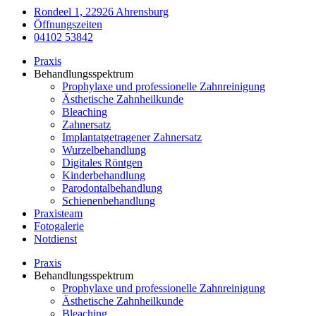
Kontakt
Aya Myati
Auszubildende ZFA
Aya Myati ist seit Juni 2023 als Auszubildende zur
Zahnmedizinischen Fachangestellten (ZFA) in unserem Praxisteam.
Zum gesamten Praxisteam
Kontakt
Sie erreichen uns unter:
04102 53842
dres.kohlsaat@t-online.de
Rondeel 1 (Eingang Lohe), 22926 Ahrensburg
Öffnungszeiten & Erreichbarkeit