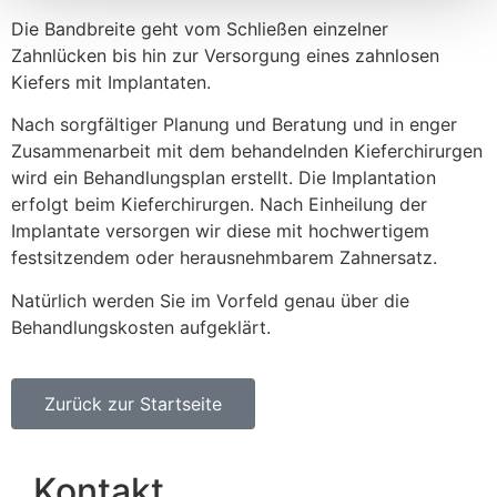
Details zeig
Kontakt
Alle zulassen
Sie erreichen uns unter:
Ablehnen
04102 53842
dres.kohlsaat@t-online.de
Rondeel 1 (Eingang Lohe), 22926 Ahrensburg
Öffnungszeiten &
Erreichbarkeit
Mo
8.00 - 12.30
14.00 - 19.00
Di
8.00 - 12.30
14.00 - 20.00