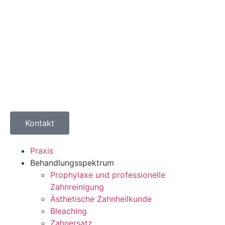
Ästhetische Zahnheilkunde
Bleaching
Zahnersatz
Implantatgetragener Zahnersatz
Wurzelbehandlung
Digitales Röntgen
Kinderbehandlung
Parodontalbehandlung
Schienenbehandlung
Praxisteam
Fotogalerie
Notdienst
Praxis
Behandlungsspektrum
Prophylaxe und professionelle
Zahnreinigung
Ästhetische Zahnheilkunde
Bleaching
Zahnersatz